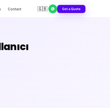
🇬🇧
Get a Quote
s
Contact
lanıcı