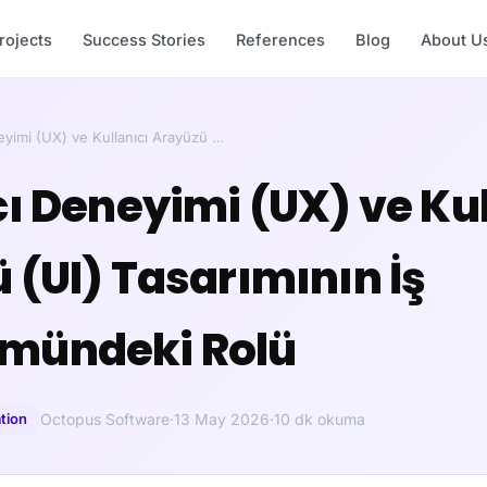
rojects
Success Stories
References
Blog
About U
eyimi (UX) ve Kullanıcı Arayüzü …
cı Deneyimi (UX) ve Kul
 (UI) Tasarımının İş
mündeki Rolü
tion
Octopus Software
·
13 May 2026
·
10 dk okuma