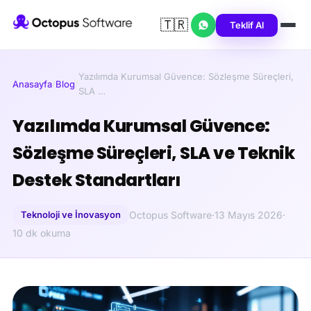
🇹🇷
Teklif Al
Yazılımda Kurumsal Güvence: Sözleşme Süreçleri,
Anasayfa
/
Blog
/
SLA …
Yazılımda Kurumsal Güvence:
Sözleşme Süreçleri, SLA ve Teknik
Destek Standartları
Teknoloji ve İnovasyon
Octopus Software
·
13 Mayıs 2026
·
10 dk okuma