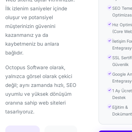
SEO Teme
İlk izlenim saniyeler içinde
Optimiza
oluşur ve potansiyel
Hız Optim
müşterinizin güvenini
(Core Web
kazanmanız ya da
İletişim 
kaybetmeniz bu anlara
Entegras
bağlıdır.
SSL Sertif
Güvenlik
Octopus Software olarak,
Google An
yalnızca görsel olarak çekici
Entegras
değil; aynı zamanda hızlı, SEO
1 Ay Ücret
uyumlu ve yüksek dönüşüm
Destek
oranına sahip web siteleri
Eğitim &
tasarlıyoruz.
Dokümant