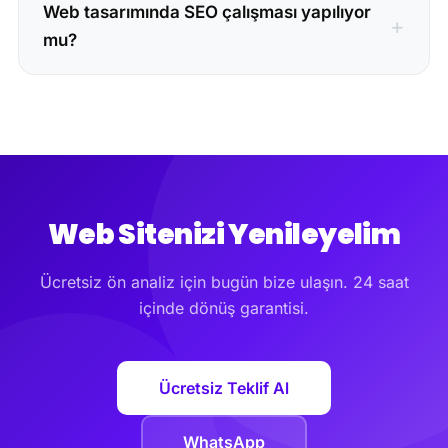
Web tasarımında SEO çalışması yapılıyor
mu?
Web Sitenizi Yenileyelim
Ücretsiz ön analiz için bugün bize ulaşın. 24 saat
içinde dönüş garantisi.
Ücretsiz Teklif Al
WhatsApp