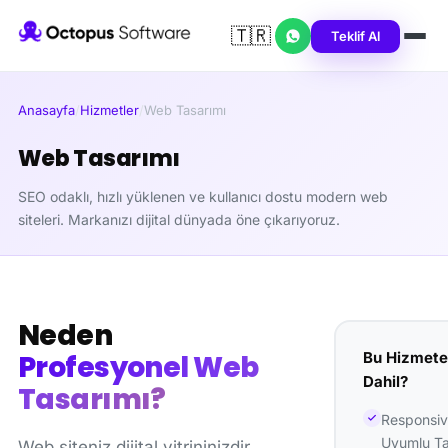
🇹🇷
Teklif Al
Anasayfa
/
Hizmetler
/
Web Tasarımı
Web Tasarımı
SEO odaklı, hızlı yüklenen ve kullanıcı dostu modern web
siteleri. Markanızı dijital dünyada öne çıkarıyoruz.
Neden
Bu Hizmete
Profesyonel Web
Dahil?
Tasarımı?
Responsiv
Uyumlu T
Web siteniz dijital vitrininizdir.