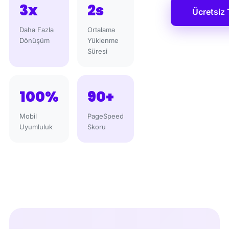
3x
2s
Ücretsiz 
Daha Fazla
Ortalama
Dönüşüm
Yüklenme
Süresi
100%
90+
Mobil
PageSpeed
Uyumluluk
Skoru