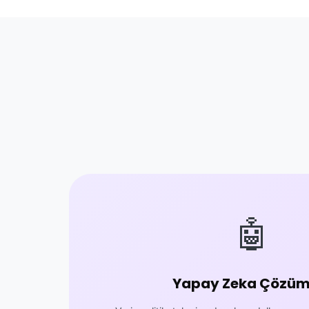
🤖
Yapay Zeka Çözüml