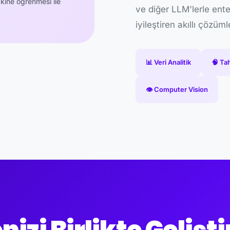
akine öğrenmesi ile
ve diğer LLM'lerle ent
iyileştiren akıllı çözüm
📊 Veri Analitik
🧠 Ta
👁️ Computer Vision