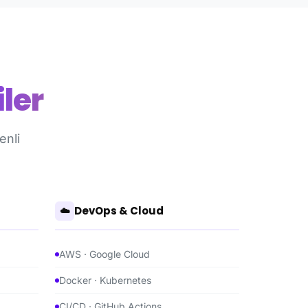
ler
enli
DevOps & Cloud
☁️
AWS · Google Cloud
Docker · Kubernetes
CI/CD · GitHub Actions