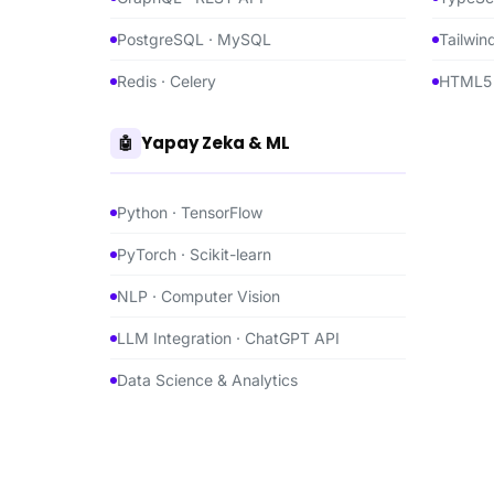
PostgreSQL · MySQL
Tailwin
Redis · Celery
HTML5 
Yapay Zeka & ML
🤖
Python · TensorFlow
PyTorch · Scikit-learn
NLP · Computer Vision
LLM Integration · ChatGPT API
Data Science & Analytics