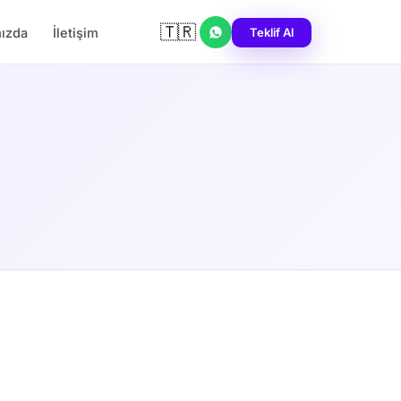
🇹🇷
Teklif Al
ızda
İletişim