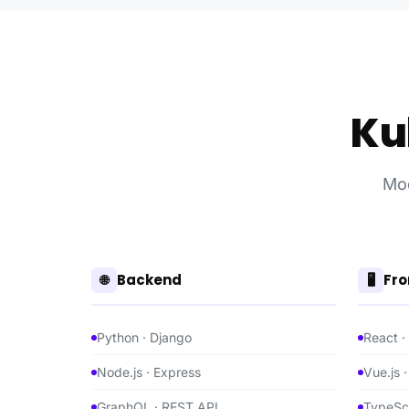
Ku
Mod
Backend
Fro
🌐
🖥️
Python · Django
React ·
Node.js · Express
Vue.js 
GraphQL · REST API
TypeSc