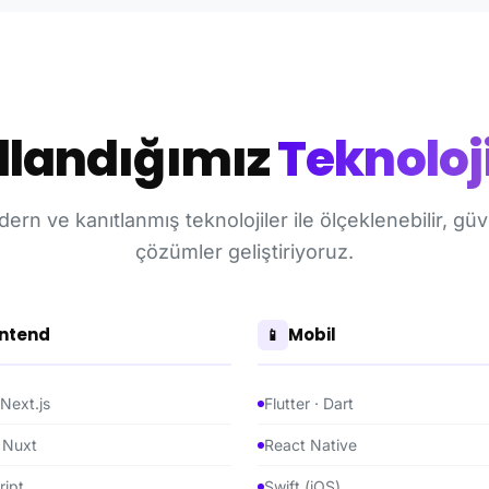
llandığımız
Teknoloji
ern ve kanıtlanmış teknolojiler ile ölçeklenebilir, güv
çözümler geliştiriyoruz.
ntend
Mobil
📱
 Next.js
Flutter · Dart
· Nuxt
React Native
ript
Swift (iOS)