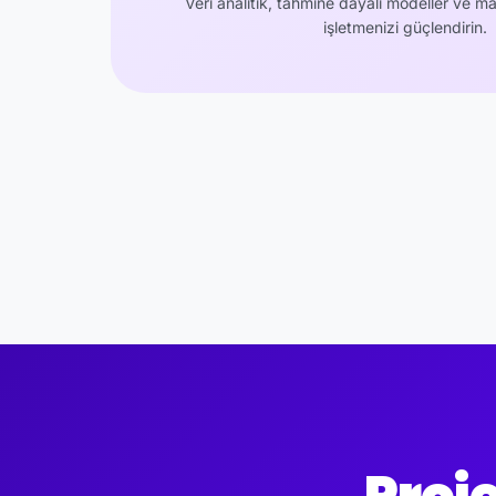
Veri analitik, tahmine dayalı modeller ve m
işletmenizi güçlendirin.