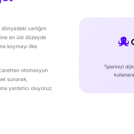
l dünyadaki varlığını
erine en üst düzeyde
ana koymayı ilke
"İşlerinizi dij
icaretten otomasyon
kullanara
met sunarak,
ına yardımcı oluyoruz.