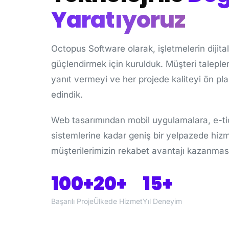
Yaratıyoruz
Octopus Software olarak, işletmelerin dijita
güçlendirmek için kurulduk. Müşteri talepl
yanıt vermeyi ve her projede kaliteyi ön pl
edindik.
Web tasarımından mobil uygulamalara, e-t
sistemlerine kadar geniş bir yelpazede hiz
müşterilerimizin rekabet avantajı kazanmas
100+
20+
15+
Başarılı Proje
Ülkede Hizmet
Yıl Deneyim