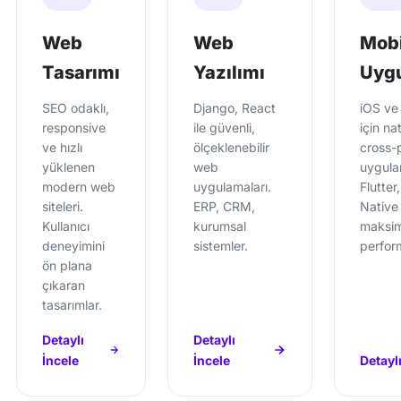
Web
Web
Mobi
Tasarımı
Yazılımı
Uyg
SEO odaklı,
Django, React
iOS ve
responsive
ile güvenli,
için na
ve hızlı
ölçeklenebilir
cross-
yüklenen
web
uygula
modern web
uygulamaları.
Flutter
siteleri.
ERP, CRM,
Native 
Kullanıcı
kurumsal
maksi
deneyimini
sistemler.
perfor
ön plana
çıkaran
tasarımlar.
Detaylı
Detaylı
İncele
İncele
Detaylı