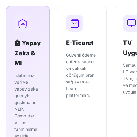
E-Ticaret
TV
🤖 Yapay
Uyg
Zeka &
Güvenli ödeme
entegrasyonu
ML
Samsun
ve yüksek
LG we
dönüşüm oranı
İşletmenizi
TV içi
sağlayan e-
veri ve
ve me
ticaret
yapay zeka
uygula
platformları.
gücüyle
güçlendirin.
NLP,
Computer
Vision,
tahminlemeli
analitik.