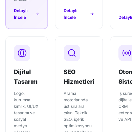
Detaylı
Detaylı
İncele
İncele
Detaylı
Dijital
SEO
Oto
Tasarım
Hizmetleri
Sist
Logo,
Arama
İş süre
kurumsal
motorlarında
dijitall
kimlik, UI/UX
üst sıralara
CRM
tasarımı ve
çıkın. Teknik
entegr
sosyal
SEO, içerik
ve API 
medya
optimizasyonu