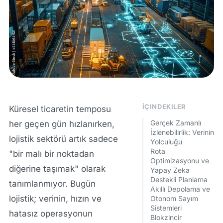
İÇINDEKILER
Küresel ticaretin temposu
Gerçek Zamanlı
her geçen gün hızlanırken,
İzlenebilirlik: Verinin
lojistik sektörü artık sadece
Yolculuğu
Rota
"bir malı bir noktadan
Optimizasyonu ve
diğerine taşımak" olarak
Yapay Zeka
Destekli Planlama
tanımlanmıyor. Bugün
Akıllı Depolama ve
lojistik; verinin, hızın ve
Otonom Sayım
Sistemleri
hatasız operasyonun
Blokzincir