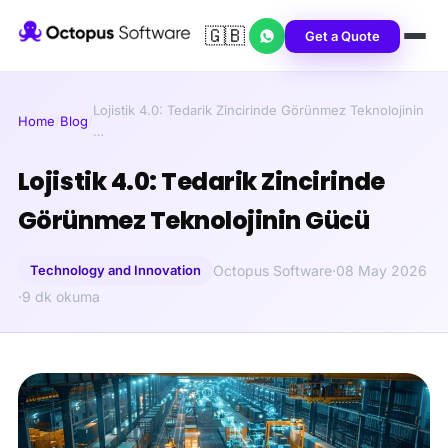
🇬🇧
Get a Quote
Lojistik 4.0: Tedarik Zincirinde Görünmez Teknolojinin
Home
/
Blog
/
…
Lojistik 4.0: Tedarik Zincirinde
Görünmez Teknolojinin Gücü
Technology and Innovation
Octopus Software
·
08 May 2026
·
9 dk okuma