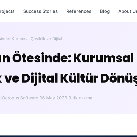
rojects
Success Stories
References
Blog
About U
sinde: Kurumsal Çeviklik ve Dijital …
ın Ötesinde: Kurumsal
k ve Dijital Kültür Dö
Octopus Software
·
06 May 2026
·
9 dk okuma