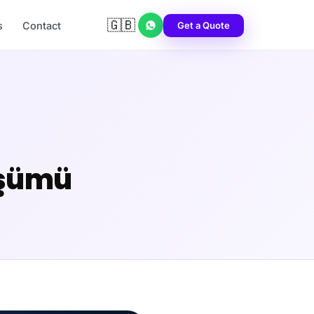
🇬🇧
Get a Quote
s
Contact
nüşümü