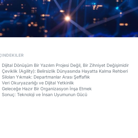
ÇINDEKILER
Dijital Dönüşüm Bir Yazılım Projesi Değil, Bir Zihniyet Değişimidir
Çeviklik (Agility): Belirsizlik Dünyasında Hayatta Kalma Rehberi
Siloları Yıkmak: Departmanlar Arası Şeffaflık
Veri Okuryazarlığı ve Dijital Yetkinlik
Geleceğe Hazır Bir Organizasyon İnşa Etmek
Sonuç: Teknoloji ve İnsan Uyumunun Gücü