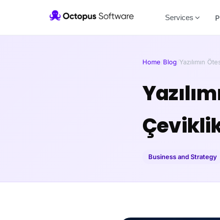
Services
P
Home
/
Blog
/
Yazılımın Öte
Yazılım
Çevikli
Business and Strategy