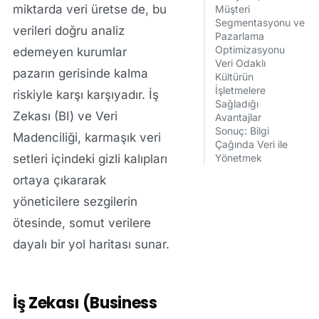
miktarda veri üretse de, bu
Müşteri
Segmentasyonu ve
verileri doğru analiz
Pazarlama
Optimizasyonu
edemeyen kurumlar
Veri Odaklı
pazarın gerisinde kalma
Kültürün
İşletmelere
riskiyle karşı karşıyadır.
İş
Sağladığı
Zekası (BI)
ve
Veri
Avantajlar
Sonuç: Bilgi
Madenciliği
, karmaşık veri
Çağında Veri ile
setleri içindeki gizli kalıpları
Yönetmek
ortaya çıkararak
yöneticilere sezgilerin
ötesinde, somut verilere
dayalı bir yol haritası sunar.
İş Zekası (Business