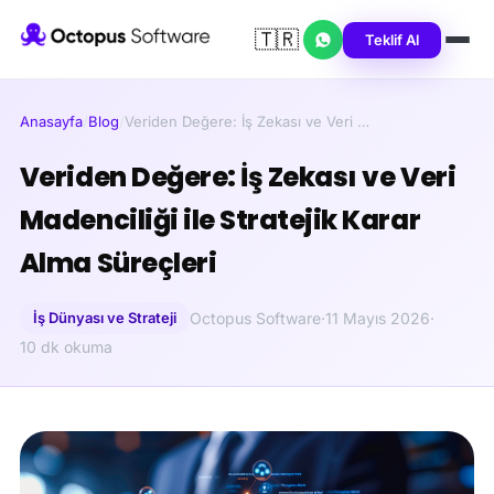
🇹🇷
Teklif Al
Anasayfa
/
Blog
/
Veriden Değere: İş Zekası ve Veri …
Veriden Değere: İş Zekası ve Veri
Madenciliği ile Stratejik Karar
Alma Süreçleri
İş Dünyası ve Strateji
Octopus Software
·
11 Mayıs 2026
·
10 dk okuma