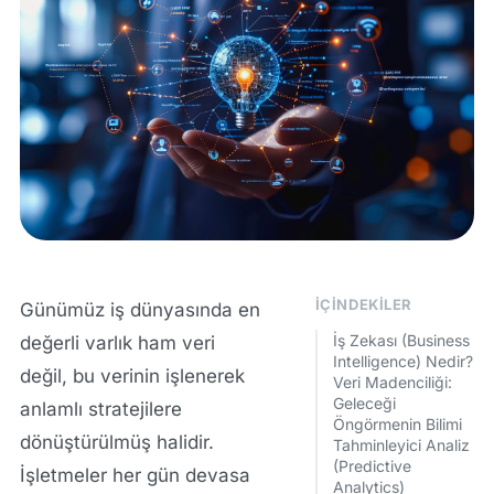
İÇINDEKILER
Günümüz iş dünyasında en
İş Zekası (Business
değerli varlık ham veri
Intelligence) Nedir?
değil, bu verinin işlenerek
Veri Madenciliği:
Geleceği
anlamlı stratejilere
Öngörmenin Bilimi
dönüştürülmüş halidir.
Tahminleyici Analiz
(Predictive
İşletmeler her gün devasa
Analytics)