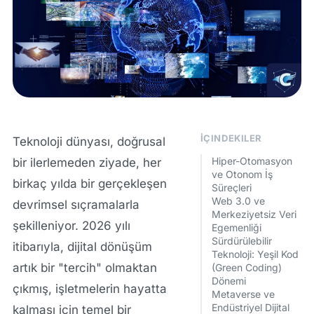
İÇINDEKILER
Teknoloji dünyası, doğrusal
Hiper-Otomasyon
bir ilerlemeden ziyade, her
ve Otonom İş
birkaç yılda bir gerçekleşen
Süreçleri
Web 3.0 ve
devrimsel sıçramalarla
Merkeziyetsiz Veri
şekilleniyor. 2026 yılı
Egemenliği
Sürdürülebilir
itibarıyla, dijital dönüşüm
Teknoloji: Yeşil Kod
artık bir "tercih" olmaktan
(Green Coding)
Dönemi
çıkmış, işletmelerin hayatta
Metaverse ve
Endüstriyel Dijital
kalması için temel bir