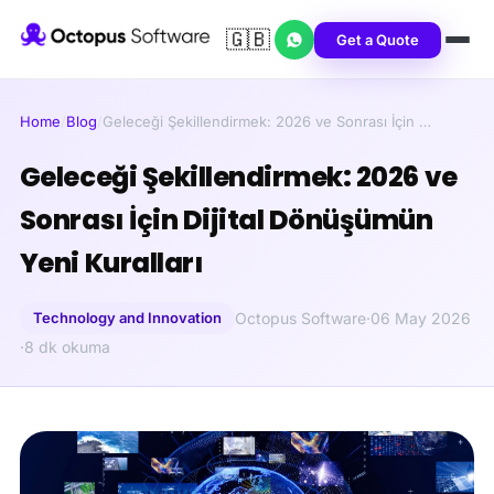
🇬🇧
Get a Quote
Home
/
Blog
/
Geleceği Şekillendirmek: 2026 ve Sonrası İçin …
Geleceği Şekillendirmek: 2026 ve
Sonrası İçin Dijital Dönüşümün
Yeni Kuralları
Technology and Innovation
Octopus Software
·
06 May 2026
·
8 dk okuma