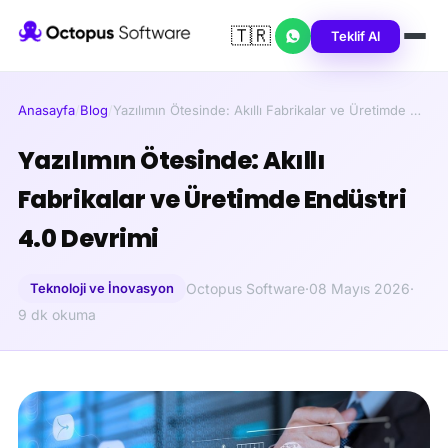
🇹🇷
Teklif Al
Anasayfa
/
Blog
/
Yazılımın Ötesinde: Akıllı Fabrikalar ve Üretimde …
Yazılımın Ötesinde: Akıllı
Fabrikalar ve Üretimde Endüstri
4.0 Devrimi
Teknoloji ve İnovasyon
Octopus Software
·
08 Mayıs 2026
·
9 dk okuma