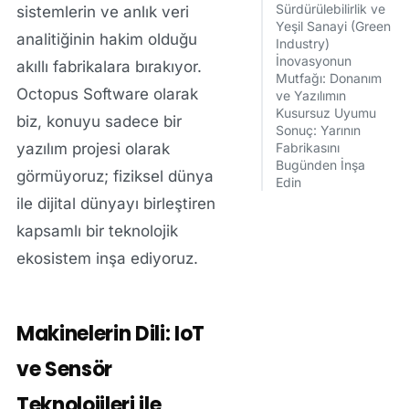
Sürdürülebilirlik ve
sistemlerin ve anlık veri
Yeşil Sanayi (Green
analitiğinin hakim olduğu
Industry)
İnovasyonun
akıllı fabrikalara bırakıyor.
Mutfağı: Donanım
Octopus Software
olarak
ve Yazılımın
Kusursuz Uyumu
biz, konuyu sadece bir
Sonuç: Yarının
yazılım projesi olarak
Fabrikasını
Bugünden İnşa
görmüyoruz; fiziksel dünya
Edin
ile dijital dünyayı birleştiren
kapsamlı bir teknolojik
ekosistem inşa ediyoruz.
Makinelerin Dili: IoT
ve Sensör
Teknolojileri ile