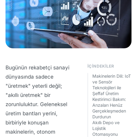
İÇINDEKILER
Bugünün rekabetçi sanayi
Makinelerin Dili: IoT
dünyasında sadece
ve Sensör
"üretmek" yeterli değil;
Teknolojileri ile
Şeffaf Üretim
"akıllı üretmek" bir
Kestirimci Bakım:
zorunluluktur. Geleneksel
Arızaları Henüz
Gerçekleşmeden
üretim bantları yerini,
Durdurun
birbiriyle konuşan
Akıllı Depo ve
Lojistik
makinelerin, otonom
Otomasyonu