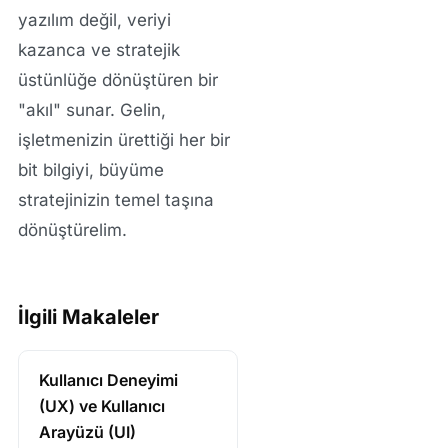
yazılım değil, veriyi
kazanca ve stratejik
üstünlüğe dönüştüren bir
"akıl" sunar. Gelin,
işletmenizin ürettiği her bir
bit bilgiyi, büyüme
stratejinizin temel taşına
dönüştürelim.
İlgili Makaleler
Kullanıcı Deneyimi
(UX) ve Kullanıcı
Arayüzü (UI)