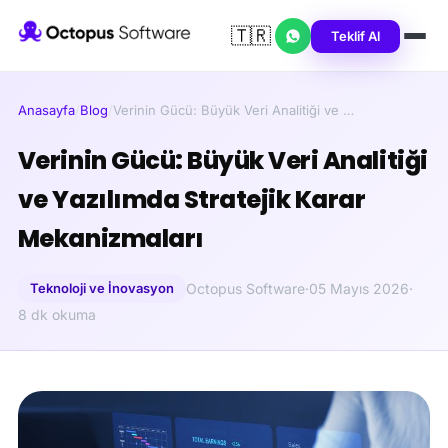
🇹🇷
Teklif Al
Anasayfa
/
Blog
/
Verinin Gücü: Büyük Veri Analitiği ve …
Verinin Gücü: Büyük Veri Analitiği
ve Yazılımda Stratejik Karar
Mekanizmaları
Teknoloji ve İnovasyon
Octopus Software
·
05 Mayıs 2026
·
8 dk okuma