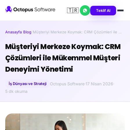
🇹🇷
Teklif Al
Anasayfa
/
Blog
/
Müşteriyi Merkeze Koymak: CRM Çözümleri ile …
Müşteriyi Merkeze Koymak: CRM
Çözümleri ile Mükemmel Müşteri
Deneyimi Yönetimi
İş Dünyası ve Strateji
Octopus Software
·
17 Nisan 2026
·
5 dk okuma