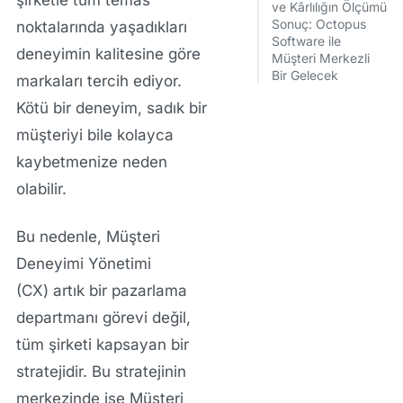
şirketle
tüm temas
ve Kârlılığın Ölçümü
Sonuç: Octopus
noktalarında
yaşadıkları
Software ile
deneyimin kalitesine göre
Müşteri Merkezli
Bir Gelecek
markaları tercih ediyor.
Kötü bir deneyim, sadık bir
müşteriyi bile kolayca
kaybetmenize neden
olabilir.
Bu nedenle,
Müşteri
Deneyimi Yönetimi
(CX)
artık bir pazarlama
departmanı görevi değil,
tüm şirketi kapsayan bir
stratejidir. Bu stratejinin
merkezinde ise
Müşteri