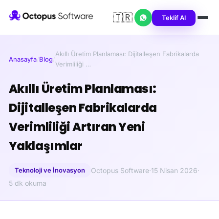
🇹🇷
Teklif Al
Akıllı Üretim Planlaması: Dijitalleşen Fabrikalarda
Anasayfa
/
Blog
/
Verimliliği …
Akıllı Üretim Planlaması:
Dijitalleşen Fabrikalarda
Verimliliği Artıran Yeni
Yaklaşımlar
Teknoloji ve İnovasyon
Octopus Software
·
15 Nisan 2026
·
5 dk okuma