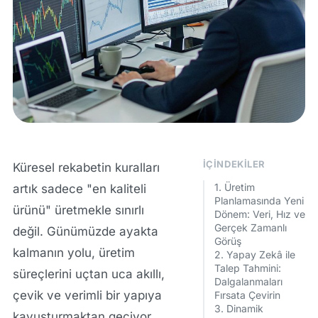
İÇINDEKILER
Küresel rekabetin kuralları
1. Üretim
artık sadece "en kaliteli
Planlamasında Yeni
ürünü" üretmekle sınırlı
Dönem: Veri, Hız ve
Gerçek Zamanlı
değil. Günümüzde ayakta
Görüş
kalmanın yolu, üretim
2. Yapay Zekâ ile
Talep Tahmini:
süreçlerini uçtan uca akıllı,
Dalgalanmaları
çevik ve verimli bir yapıya
Fırsata Çevirin
3. Dinamik
kavuşturmaktan geçiyor.