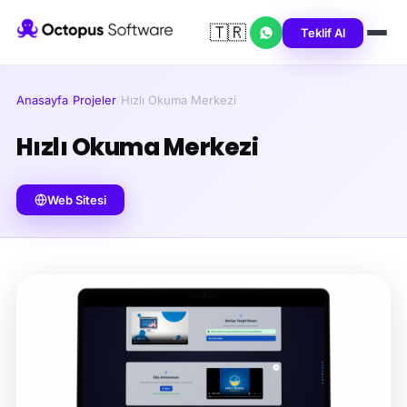
🇹🇷
Teklif Al
Anasayfa
/
Projeler
/
Hızlı Okuma Merkezi
Hızlı Okuma Merkezi
Web Sitesi