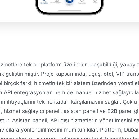
ı hizmetlere tek bir platform üzerinden ulaşabildiği, yapay 
ak geliştirilmiştir. Proje kapsamında, uçuş, otel, VIP tran
i birçok farklı hizmetin tek bir sistem üzerinden yönetileb
m API entegrasyonları hem de manuel hizmet sağlayıcıları
tüm ihtiyaçlarını tek noktadan karşılamasını sağlar. Çoklu
, hizmet sağlayıcı paneli, asistan paneli ve B2B panel gibi 
tur. Asistan paneli, API dışı hizmetlerin yönetilmesini s
ayıcılara yönlendirilmesini mümkün kılar. Platform, Duba
mış olup, uluslararası kullanıcıların farklı hizmetlere hız