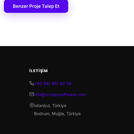
Benzer Proje Talep Et
İLETIŞIM
+90 541 961 62 56
info@octopusoftware.com
İstanbul, Türkiye
Bodrum, Muğla, Türkiye