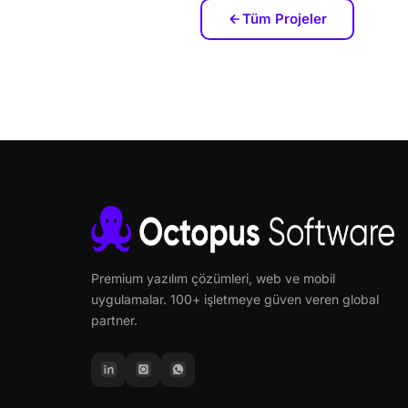
Tüm Projeler
Premium yazılım çözümleri, web ve mobil
uygulamalar. 100+ işletmeye güven veren global
partner.