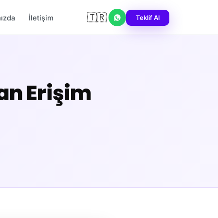
🇹🇷
Teklif Al
ızda
İletişim
an Erişim