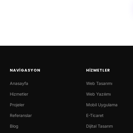
NAVIGASYON
HIZMETLER
Anasayfa
Web Tasarımı
Hizmetler
Web Yazılımı
Projeler
Mobil Uygulama
Referanslar
E-Ticaret
Blog
Dijital Tasarım