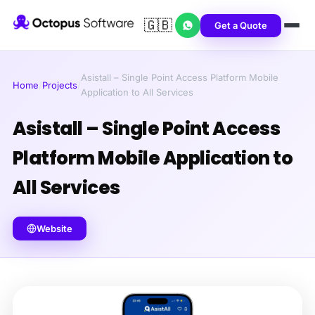
🇬🇧
Get a Quote
Asistall – Single Point Access Platform Mobile
Home
/
Projects
/
Application to All Services
Asistall – Single Point Access
Platform Mobile Application to
All Services
Website