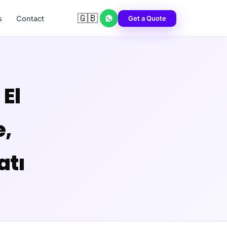
🇬🇧
Get a Quote
s
Contact
El
e,
atı