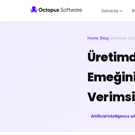
Services
P
Home
/
Blog
/
Üretimde Rob
Üretimd
Emeğini
Verimsi
Artificial Intelligence 