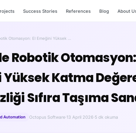
rojects
Success Stories
References
Blog
About U
otik Otomasyon: El Emeğini Yüksek …
e Robotik Otomasyon: 
 Yüksek Katma Değer
zliği Sıfıra Taşıma San
and Automation
Octopus Software
·
13 April 2026
·
5 dk okuma