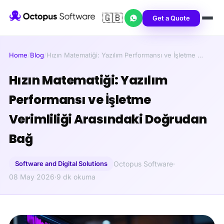
🇬🇧
Get a Quote
Home
/
Blog
/
Hızın Matematiği: Yazılım Performansı ve İşletme …
Hızın Matematiği: Yazılım
Performansı ve İşletme
Verimliliği Arasındaki Doğrudan
Bağ
Software and Digital Solutions
Octopus Software
·
08 May 2026
·
9 dk okuma