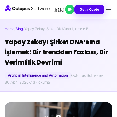
🇬🇧
Get a Quote
Home
/
Blog
/
Yapay Zekayı Şirket DNA’sına İşlemek: Bir …
Yapay Zekayı Şirket DNA’sına
İşlemek: Bir trendden Fazlası, Bir
Verimlilik Devrimi
Artificial Intelligence and Automation
Octopus Software
·
30 April 2026
·
7 dk okuma