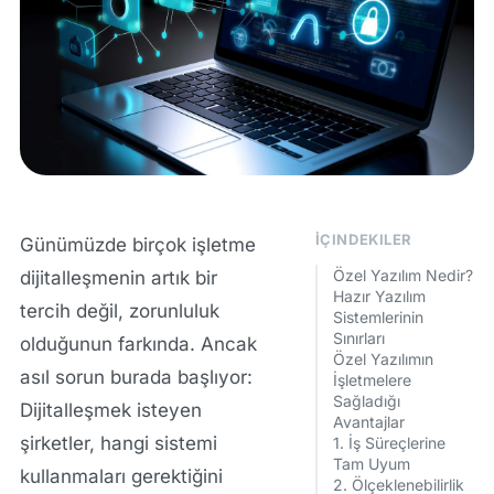
İÇINDEKILER
Günümüzde birçok işletme
Özel Yazılım Nedir?
dijitalleşmenin artık bir
Hazır Yazılım
tercih değil, zorunluluk
Sistemlerinin
Sınırları
olduğunun farkında. Ancak
Özel Yazılımın
asıl sorun burada başlıyor:
İşletmelere
Sağladığı
Dijitalleşmek isteyen
Avantajlar
şirketler, hangi sistemi
1. İş Süreçlerine
Tam Uyum
kullanmaları gerektiğini
2. Ölçeklenebilirlik