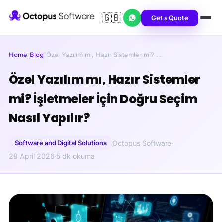
🇬🇧
Get a Quote
Home
/
Blog
/
Özel Yazılım mı, Hazır Sistemler mi? …
Özel Yazılım mı, Hazır Sistemler
mi? İşletmeler İçin Doğru Seçim
Nasıl Yapılır?
Software and Digital Solutions
Octopus Software
·
28 April 2026
·
5 dk okuma