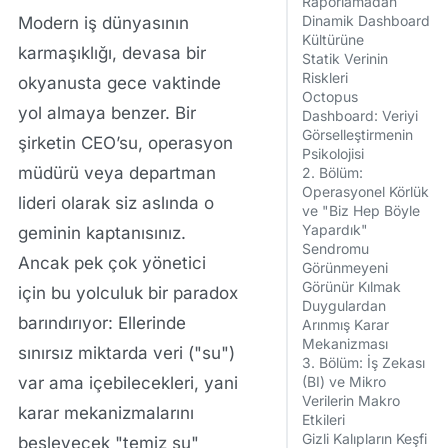
Raporlamadan
Dinamik Dashboard
Modern iş dünyasının
Kültürüne
karmaşıklığı, devasa bir
Statik Verinin
Riskleri
okyanusta gece vaktinde
Octopus
yol almaya benzer. Bir
Dashboard: Veriyi
Görselleştirmenin
şirketin CEO’su, operasyon
Psikolojisi
müdürü veya departman
2. Bölüm:
Operasyonel Körlük
lideri olarak siz aslında o
ve "Biz Hep Böyle
Yapardık"
geminin kaptanısınız.
Sendromu
Ancak pek çok yönetici
Görünmeyeni
Görünür Kılmak
için bu yolculuk bir paradox
Duygulardan
barındırıyor: Ellerinde
Arınmış Karar
Mekanizması
sınırsız miktarda veri ("su")
3. Bölüm: İş Zekası
var ama içebilecekleri, yani
(BI) ve Mikro
Verilerin Makro
karar mekanizmalarını
Etkileri
Gizli Kalıpların Keşfi
besleyecek "temiz su"