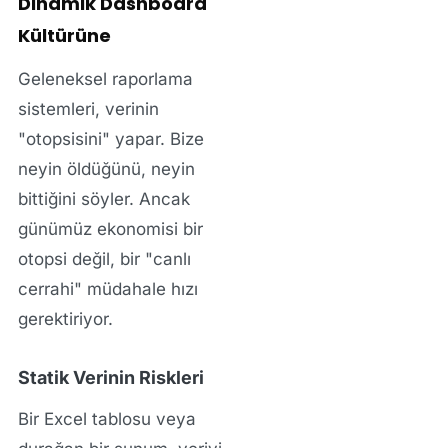
Dinamik Dashboard
Kültürüne
Geleneksel raporlama
sistemleri, verinin
"otopsisini" yapar. Bize
neyin öldüğünü, neyin
bittiğini söyler. Ancak
günümüz ekonomisi bir
otopsi değil, bir "canlı
cerrahi" müdahale hızı
gerektiriyor.
Statik Verinin Riskleri
Bir Excel tablosu veya