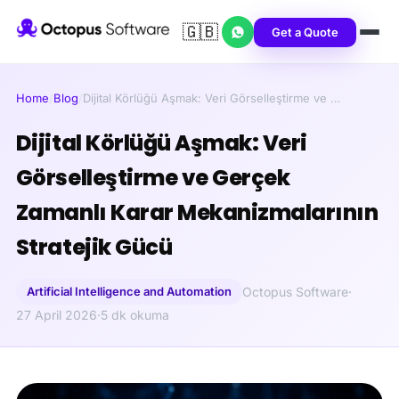
🇬🇧
Get a Quote
Home
/
Blog
/
Dijital Körlüğü Aşmak: Veri Görselleştirme ve …
Dijital Körlüğü Aşmak: Veri
Görselleştirme ve Gerçek
Zamanlı Karar Mekanizmalarının
Stratejik Gücü
Artificial Intelligence and Automation
Octopus Software
·
27 April 2026
·
5 dk okuma