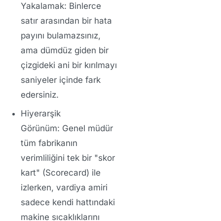
Yakalamak:
Binlerce
satır arasından bir hata
payını bulamazsınız,
ama dümdüz giden bir
çizgideki ani bir kırılmayı
saniyeler içinde fark
edersiniz.
Hiyerarşik
Görünüm:
Genel müdür
tüm fabrikanın
verimliliğini tek bir "skor
kart" (Scorecard) ile
izlerken, vardiya amiri
sadece kendi hattındaki
makine sıcaklıklarını