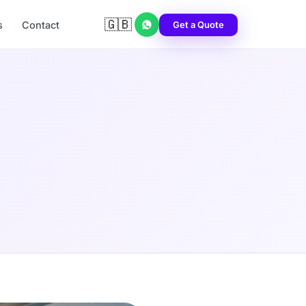
🇬🇧
Get a Quote
s
Contact