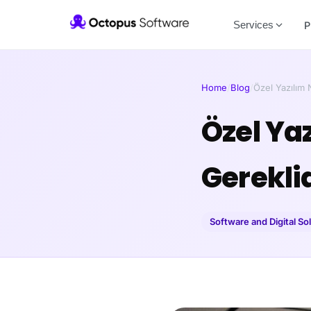
Services
P
Home
/
Blog
/
Özel Yazılım 
Özel Ya
Gerekli
Software and Digital So