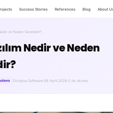
rojects
Success Stories
References
Blog
About U
Nedir ve Neden Gereklidir?
zılım Nedir ve Neden
dir?
lutions
Octopus Software
·
08 April 2026
·
2 dk okuma