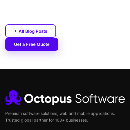
All Blog Posts
Get a Free Quote
Premium software solutions, web and mobile applications.
Trusted global partner for 100+ businesses.