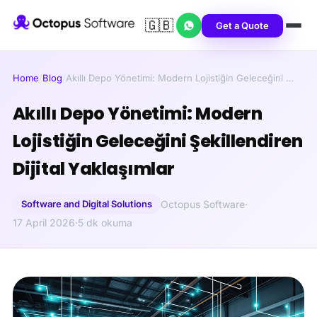
🇬🇧
Get a Quote
Home
/
Blog
/
Akıllı Depo Yönetimi: Modern Lojistiğin Geleceğini …
Akıllı Depo Yönetimi: Modern
Lojistiğin Geleceğini Şekillendiren
Dijital Yaklaşımlar
Software and Digital Solutions
Octopus Software
·
17 April 2026
·
5 dk okuma