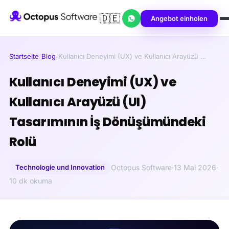
🇩🇪
Angebot einholen
Startseite
/
Blog
/
Kullanıcı Deneyimi (UX) ve Kullanıcı Arayüzü …
Kullanıcı Deneyimi (UX) ve
Kullanıcı Arayüzü (UI)
Tasarımının İş Dönüşümündeki
Rolü
Technologie und Innovation
Octopus Software
·
13 Mai 2026
·
10 dk okuma