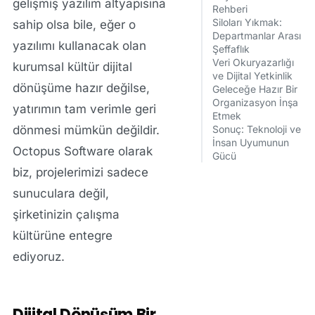
gelişmiş yazılım altyapısına
Rehberi
Siloları Yıkmak:
sahip olsa bile, eğer o
Departmanlar Arası
yazılımı kullanacak olan
Şeffaflık
Veri Okuryazarlığı
kurumsal kültür dijital
ve Dijital Yetkinlik
dönüşüme hazır değilse,
Geleceğe Hazır Bir
Organizasyon İnşa
yatırımın tam verimle geri
Etmek
Sonuç: Teknoloji ve
dönmesi mümkün değildir.
İnsan Uyumunun
Octopus Software
olarak
Gücü
biz, projelerimizi sadece
sunuculara değil,
şirketinizin çalışma
kültürüne entegre
ediyoruz.
Dijital Dönüşüm Bir