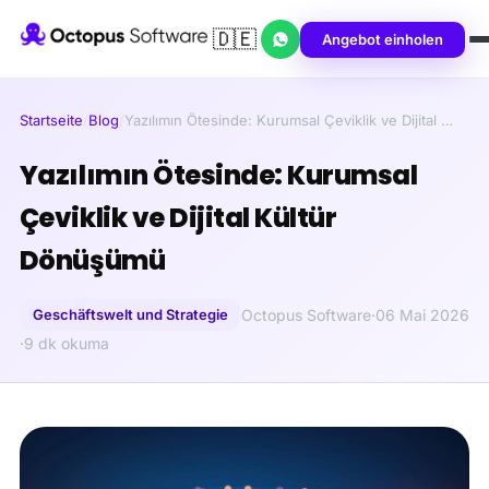
🇩🇪
Angebot einholen
Startseite
/
Blog
/
Yazılımın Ötesinde: Kurumsal Çeviklik ve Dijital …
Yazılımın Ötesinde: Kurumsal
Çeviklik ve Dijital Kültür
Dönüşümü
Geschäftswelt und Strategie
Octopus Software
·
06 Mai 2026
·
9 dk okuma