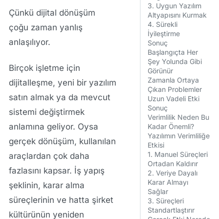
3. Uygun Yazılım
Çünkü dijital dönüşüm
Altyapısını Kurmak
4. Sürekli
çoğu zaman yanlış
İyileştirme
anlaşılıyor.
Sonuç
Başlangıçta Her
Şey Yolunda Gibi
Birçok işletme için
Görünür
Zamanla Ortaya
dijitalleşme, yeni bir yazılım
Çıkan Problemler
satın almak ya da mevcut
Uzun Vadeli Etki
Sonuç
sistemi değiştirmek
Verimlilik Neden Bu
anlamına geliyor. Oysa
Kadar Önemli?
Yazılımın Verimliliğe
gerçek dönüşüm, kullanılan
Etkisi
1. Manuel Süreçleri
araçlardan çok daha
Ortadan Kaldırır
fazlasını kapsar. İş yapış
2. Veriye Dayalı
Karar Almayı
şeklinin, karar alma
Sağlar
süreçlerinin ve hatta şirket
3. Süreçleri
Standartlaştırır
kültürünün yeniden