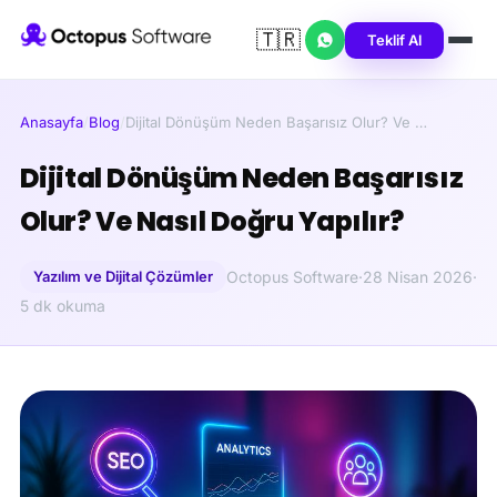
🇹🇷
Teklif Al
Anasayfa
/
Blog
/
Dijital Dönüşüm Neden Başarısız Olur? Ve …
Dijital Dönüşüm Neden Başarısız
Olur? Ve Nasıl Doğru Yapılır?
Yazılım ve Dijital Çözümler
Octopus Software
·
28 Nisan 2026
·
5 dk okuma