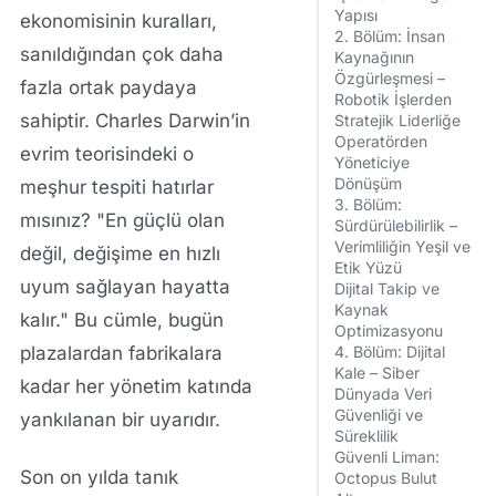
Yapısı
ekonomisinin kuralları,
2. Bölüm: İnsan
sanıldığından çok daha
Kaynağının
Özgürleşmesi –
fazla ortak paydaya
Robotik İşlerden
sahiptir. Charles Darwin’in
Stratejik Liderliğe
Operatörden
evrim teorisindeki o
Yöneticiye
Dönüşüm
meşhur tespiti hatırlar
3. Bölüm:
mısınız? "En güçlü olan
Sürdürülebilirlik –
Verimliliğin Yeşil ve
değil, değişime en hızlı
Etik Yüzü
uyum sağlayan hayatta
Dijital Takip ve
Kaynak
kalır." Bu cümle, bugün
Optimizasyonu
plazalardan fabrikalara
4. Bölüm: Dijital
Kale – Siber
kadar her yönetim katında
Dünyada Veri
Güvenliği ve
yankılanan bir uyarıdır.
Süreklilik
Güvenli Liman:
Son on yılda tanık
Octopus Bulut