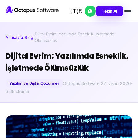
🇹🇷
Teklif Al
Dijital Evrim: Yazılımda Esneklik, İşletmede
Anasayfa
/
Blog
/
Ölümsüzlük
Dijital Evrim: Yazılımda Esneklik,
İşletmede Ölümsüzlük
Yazılım ve Dijital Çözümler
Octopus Software
·
27 Nisan 2026
·
5 dk okuma