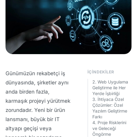
İÇINDEKILER
Günümüzün rekabetçi iş
2. Web Uygulama
dünyasında, şirketler aynı
Geliştirme ile Her
anda birden fazla,
Yerde İşbirliği
3. İhtiyaca Özel
karmaşık projeyi yürütmek
Çözümler: Özel
zorundadır. Yeni bir ürün
Yazılım Geliştirme
Farkı
lansmanı, büyük bir IT
4. Proje Risklerini
altyapı geçişi veya
ve Geleceği
Öngörme