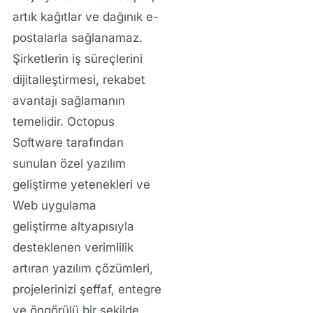
artık kağıtlar ve dağınık e-
postalarla sağlanamaz.
Şirketlerin
iş süreçlerini
dijitalleştirme
si, rekabet
avantajı sağlamanın
temelidir.
Octopus
Software
tarafından
sunulan
özel yazılım
geliştirme
yetenekleri ve
Web uygulama
geliştirme
altyapısıyla
desteklenen
verimlilik
artıran yazılım
çözümleri,
projelerinizi şeffaf, entegre
ve öngörülü bir şekilde