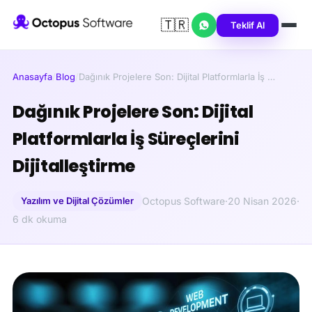
🇹🇷
Teklif Al
Anasayfa
/
Blog
/
Dağınık Projelere Son: Dijital Platformlarla İş …
Dağınık Projelere Son: Dijital
Platformlarla İş Süreçlerini
Dijitalleştirme
Yazılım ve Dijital Çözümler
Octopus Software
·
20 Nisan 2026
·
6 dk okuma