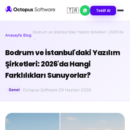
🇹🇷
Teklif Al
Bodrum ve İstanbul'daki Yazılım Şirketleri: 2026'da
Anasayfa
/
Blog
/
…
Bodrum ve İstanbul'daki Yazılım
Şirketleri: 2026'da Hangi
Farklılıkları Sunuyorlar?
Genel
Octopus Software
·
29 Haziran 2026