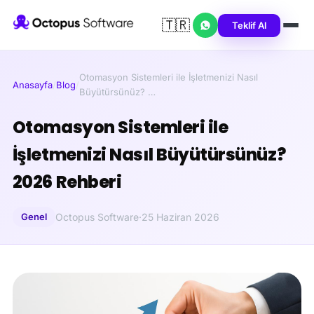
🇹🇷
Teklif Al
Otomasyon Sistemleri ile İşletmenizi Nasıl
Anasayfa
/
Blog
/
Büyütürsünüz? …
Otomasyon Sistemleri ile
İşletmenizi Nasıl Büyütürsünüz?
2026 Rehberi
Genel
Octopus Software
·
25 Haziran 2026