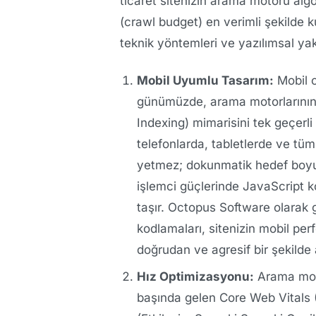
ticaret sitenizin arama motoru alg
(crawl budget) en verimli şekilde k
teknik yöntemleri ve yazılımsal yak
Mobil Uyumlu Tasarım:
Mobil c
günümüzde, arama motorlarının 
Indexing) mimarisini tek geçerli k
telefonlarda, tabletlerde ve tü
yetmez; dokunmatik hedef boyutl
işlemci güçlerinde JavaScript k
taşır. Octopus Software olarak 
kodlamaları, sitenizin mobil p
doğrudan ve agresif bir şekilde a
Hız Optimizasyonu:
Arama motor
başında gelen Core Web Vitals (