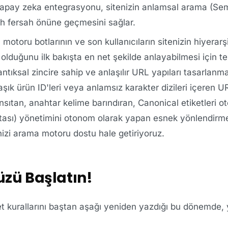
yapay zeka entegrasyonu, sitenizin anlamsal arama (Se
sah fersah önüne geçmesini sağlar.
otoru botlarının ve son kullanıcıların sitenizin hiyerarşi
olduğunu ilk bakışta en net şekilde anlayabilmesi için t
tıksal zincire sahip ve anlaşılır URL yapıları tasarlanmal
şık ürün ID'leri veya anlamsız karakter dizileri içeren U
nsıtan, anahtar kelime barındıran, Canonical etiketleri o
atası) yönetimini otonom olarak yapan esnek yönlendirme
inizi arama motoru dostu hale getiriyoruz.
zü Başlatın!
caret kurallarını baştan aşağı yeniden yazdığı bu dönemde, 