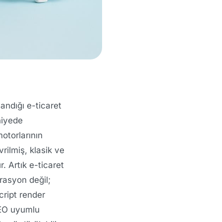
andığı e-ticaret
niyede
otorlarının
rilmiş, klasik ve
. Artık e-ticaret
erasyon değil;
cript render
SEO uyumlu