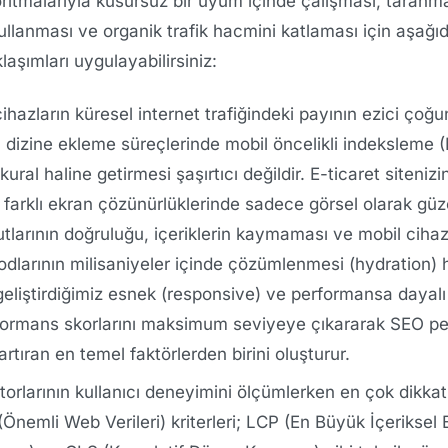
oritmalarıyla kusursuz bir uyum içinde çalışması, taranm
ullanması ve organik trafik hacmini katlaması için aşağıd
laşımları uygulayabilirsiniz:
ihazların küresel internet trafiğindeki payının ezici çoğu
dizine ekleme süreçlerinde mobil öncelikli indeksleme (
ural haline getirmesi şaşırtıcı değildir. E-ticaret sitenizin 
m farklı ekran çözünürlüklerinde sadece görsel olarak gü
arının doğruluğu, içeriklerin kaymaması ve mobil cihazla
odlarının milisaniyeler içinde çözümlenmesi (hydration)
geliştirdiğimiz esnek (responsive) ve performansa dayal
erformans skorlarını maksimum seviyeye çıkararak SEO pe
rtıran en temel faktörlerden birini oluşturur.
larının kullanıcı deneyimini ölçümlerken en çok dikkat e
Önemli Web Verileri) kriterleri; LCP (En Büyük İçerikse