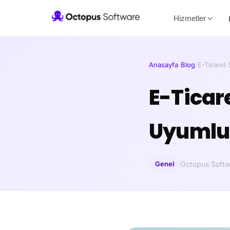
Hizmetler
Anasayfa
/
Blog
/
E-Ticaret 
E-Ticare
Uyumlu 
Genel
Octopus Softw