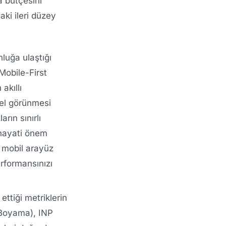
a bütçesini
aki ileri düzey
nluğa ulaştığı
Mobile-First
akıllı
zel görünmesi
rın sınırlı
 hayati önem
ı mobil arayüz
rformansınızı
ttiği metriklerin
l Boyama), INP