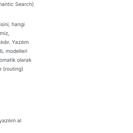
mantic Search)
sini, hangi
emiz,
ıdır. Yazılım
RL modelleri
tomatik olarak
 (routing)
yazılım al