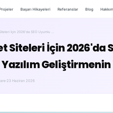
Projeler
Başarı Hikayeleri
Referanslar
Blog
Hakkım
Siteleri İçin 2026'da SEO Uyumlu …
t Siteleri İçin 2026'da 
Yazılım Geliştirmenin 
are
·
23 Haziran 2026