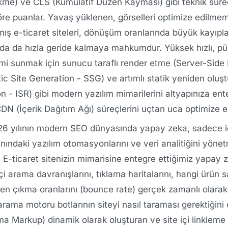
ikme) ve CLS (Kumulatif Düzen Kayması) gibi teknik süre
 göre puanlar. Yavaş yüklenen, görselleri optimize edilme
mış e-ticaret siteleri, dönüşüm oranlarında büyük kayıp
nda da hızla geride kalmaya mahkumdur. Yüksek hızlı, p
eyimi sunmak için sunucu taraflı render etme (Server-Side
tic Site Generation - SSG) ve artımlı statik yeniden oluş
 - ISR) gibi modern yazılım mimarilerini altyapınıza ent
CDN (İçerik Dağıtım Ağı) süreçlerini uçtan uca optimize e
6 yılının modern SEO dünyasında yapay zeka, sadece i
lanındaki yazılım otomasyonlarını ve veri analitiğini yöne
r. E-ticaret sitenizin mimarisine entegre ettiğimiz yapay 
e içi arama davranışlarını, tıklama haritalarını, hangi ürün
emen çıkma oranlarını (bounce rate) gerçek zamanlı olara
, arama motoru botlarının siteyi nasıl taraması gerektiğini
a Markup) dinamik olarak oluşturan ve site içi linkleme 