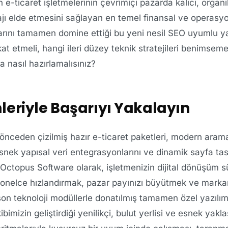
 e-ticaret işletmelerinin çevrimiçi pazarda kalıcı, organik
tajı elde etmesini sağlayan en temel finansal ve operasy
rını tamamen domine ettiği bu yeni nesil SEO uyumlu ya
at etmeli, hangi ileri düzey teknik stratejileri benimseme
a nasıl hazırlamalısınız?
leriyle Başarıyı Yakalayın
 önceden çizilmiş hazır e-ticaret paketleri, modern aram
 esnek yapısal veri entegrasyonlarını ve dinamik sayfa tas
 Octopus Software olarak, işletmenizin dijital dönüşüm s
onelce hızlandırmak, pazar payınızı büyütmek ve marka
son teknoloji modüllerle donatılmış tamamen özel yazılı
imizin geliştirdiği yenilikçi, bulut yerlisi ve esnek yakla