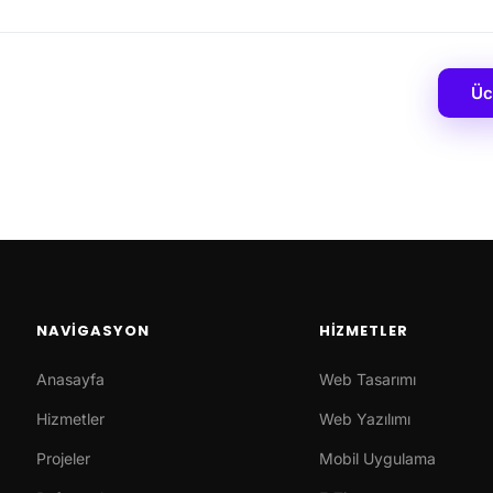
Üc
NAVIGASYON
HIZMETLER
Anasayfa
Web Tasarımı
Hizmetler
Web Yazılımı
Projeler
Mobil Uygulama