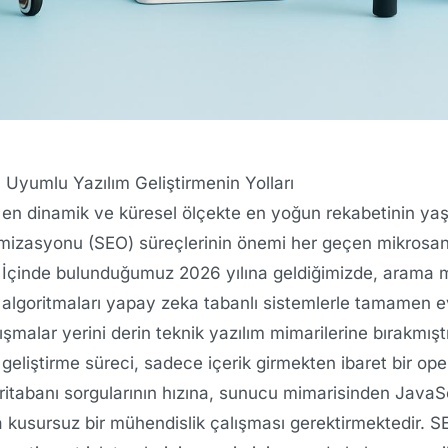
O Uyumlu Yazılım Geliştirmenin Yolları
, en dinamik ve küresel ölçekte en yoğun rekabetinin yaş
mizasyonu (SEO) süreçlerinin önemi her geçen mikrosa
İçinde bulunduğumuz 2026 yılına geldiğimizde, arama m
algoritmaları yapay zeka tabanlı sistemlerle tamamen ev
malar yerini derin teknik yazılım mimarilerine bırakmıştır
m geliştirme süreci, sadece içerik girmekten ibaret bir op
itabanı sorgularının hızına, sunucu mimarisinden JavaS
a kusursuz bir mühendislik çalışması gerektirmektedir. 