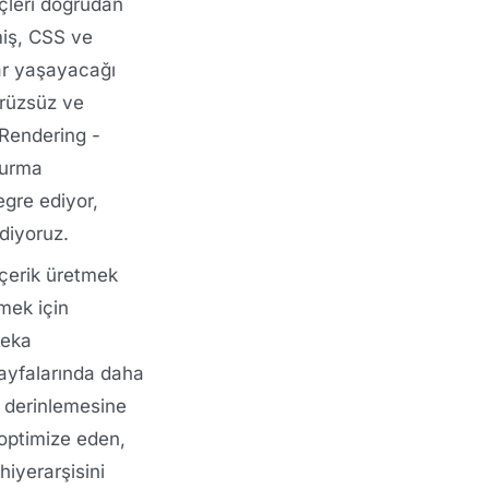
çleri doğrudan
miş, CSS ve
lar yaşayacağı
ürüzsüz ve
 Rendering -
turma
egre ediyor,
diyoruz.
çerik üretmek
tmek için
zeka
 sayfalarında daha
k derinlemesine
 optimize eden,
hiyerarşisini