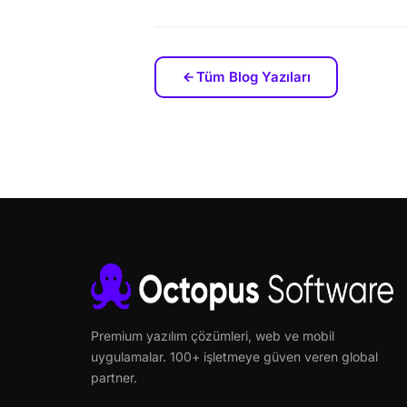
Tüm Blog Yazıları
Premium yazılım çözümleri, web ve mobil
uygulamalar. 100+ işletmeye güven veren global
partner.