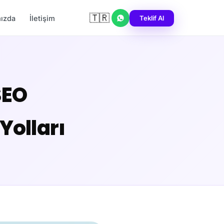
🇹🇷
Teklif Al
ızda
İletişim
SEO
Yolları