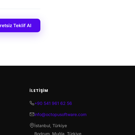
retsiz Teklif Al
İLETIŞIM
+90 541 961 62 56
info@octopusoftware.com
İstanbul, Türkiye
Bodrum, Muğla, Türkiye