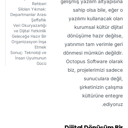
gelişmiş yazılım altyapısına
Rehberi
Siloları Yıkmak:
sahip olsa bile, eğer o
Departmanlar Arası
yazılımı kullanacak olan
Şeffaflık
Veri Okuryazarlığı
kurumsal kültür dijital
ve Dijital Yetkinlik
dönüşüme hazır değilse,
Geleceğe Hazır Bir
Organizasyon İnşa
yatırımın tam verimle geri
Etmek
Sonuç: Teknoloji ve
dönmesi mümkün değildir.
İnsan Uyumunun
Octopus Software
olarak
Gücü
biz, projelerimizi sadece
sunuculara değil,
şirketinizin çalışma
kültürüne entegre
ediyoruz.
Dijital Dönüşüm Bir