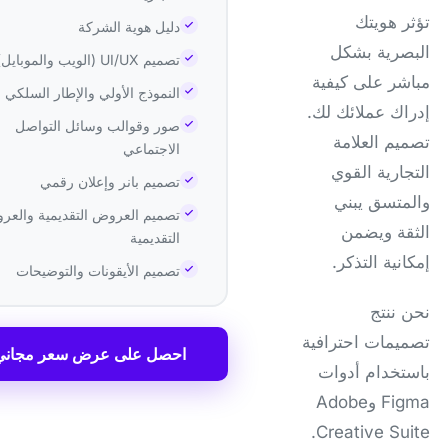
تؤثر هويتك
دليل هوية الشركة
البصرية بشكل
تصميم UI/UX (الويب والموبايل)
مباشر على كيفية
النموذج الأولي والإطار السلكي
إدراك عملائك لك.
صور وقوالب وسائل التواصل
تصميم العلامة
الاجتماعي
التجارية القوي
تصميم بانر وإعلان رقمي
والمتسق يبني
تصميم العروض التقديمية والعر
الثقة ويضمن
التقديمية
إمكانية التذكر.
تصميم الأيقونات والتوضيحات
نحن ننتج
تصميمات احترافية
احصل على عرض سعر مجاني
باستخدام أدوات
Figma وAdobe
Creative Suite.