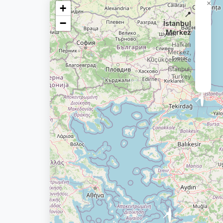
×
+
📍
−
İstanbul
Merkez
Halkalı
Merkez,
Küçükçekmece
Istanbul,
Turkey
📍
📍