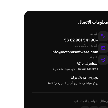
معلومات الاتصال
الهاتف
+90 541 961 62 56
البريد الإلكتروني
info@octopusoftware.com
الموقع
اسطنبول، تركيا
Halkalı Merkez, كوتشوك شكمجة
بودروم، موغلا، تركيا
يوكوشباشي، شارع أمين عنتر رقم: 47A
وسائل التواصل الاجتماعي