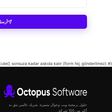
أرسل
{# v3 için ?render=SITE_KEY ZORUNLU. Parametresiz yüklenirse kütüphane v2 modunda başlar ve grecaptcha.execute() sonsuza kadar askıda kalır (form hiç gönderilmez). #}
حلول برمجية ويب وجوال متميزة. شريك عالمي يثق به
أكثر من 100 شركة.