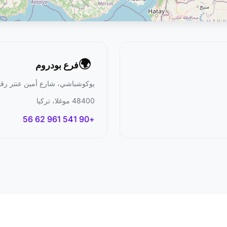
🌍
فرع بودروم
يوكوشباشي، شارع أمين عنتر رقم: A
48400 موغلا، تركيا
+90 541 961 62 56