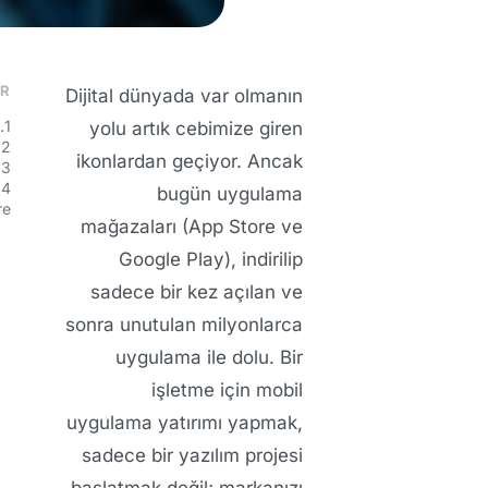
ER
Dijital dünyada var olmanın
1. İlk İzlenimden Fazlası: UX ve UI’ın Stratejik Gücü
yolu artık cebimize giren
2. Performans ve Hız: Saniyelerin Önemi
ikonlardan geçiyor. Ancak
3. iOS mu, Android mi, yoksa Her İkisi mi?
4. Uygulama Sonrası Süreç: Yayınlama ve Destek
bugün uygulama
e?
mağazaları (App Store ve
Google Play), indirilip
sadece bir kez açılan ve
sonra unutulan milyonlarca
uygulama ile dolu. Bir
işletme için mobil
uygulama yatırımı yapmak,
sadece bir yazılım projesi