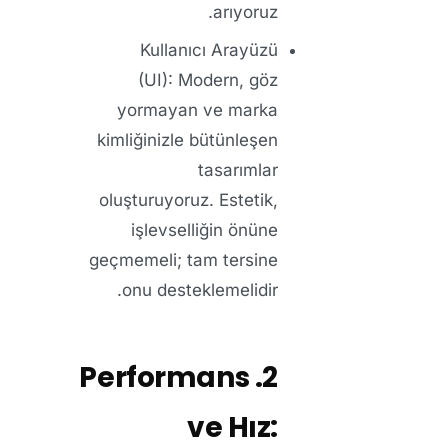
arıyoruz.
Kullanıcı Arayüzü
(UI):
Modern, göz
yormayan ve marka
kimliğinizle bütünleşen
tasarımlar
oluşturuyoruz. Estetik,
işlevselliğin önüne
geçmemeli; tam tersine
onu desteklemelidir.
2. Performans
ve Hız: