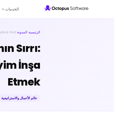
الخدمات
الرئيسية
/
المدونة
/
adece Kod …
n Sırrı:
yim İnşa
Etmek
عالم الأعمال والاستراتيجية