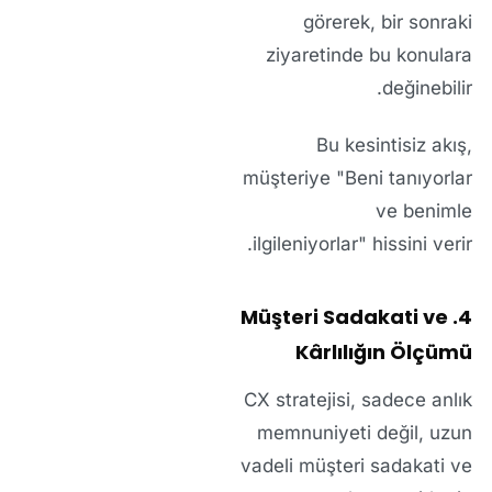
görerek, bir sonraki
ziyaretinde bu konulara
değinebilir.
Bu kesintisiz akış,
müşteriye
"Beni tanıyorlar
ve benimle
ilgileniyorlar"
hissini verir.
4. Müşteri Sadakati ve
Kârlılığın Ölçümü
CX stratejisi, sadece anlık
memnuniyeti değil,
uzun
vadeli müşteri sadakati
ve