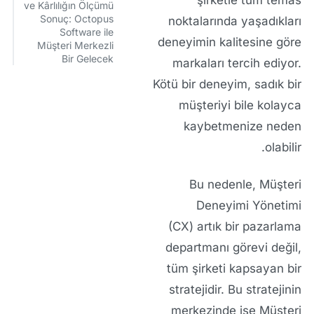
şirketle
tüm temas
ve Kârlılığın Ölçümü
Sonuç: Octopus
noktalarında
yaşadıkları
Software ile
deneyimin kalitesine göre
Müşteri Merkezli
Bir Gelecek
markaları tercih ediyor.
Kötü bir deneyim, sadık bir
müşteriyi bile kolayca
kaybetmenize neden
olabilir.
Bu nedenle,
Müşteri
Deneyimi Yönetimi
(CX)
artık bir pazarlama
departmanı görevi değil,
tüm şirketi kapsayan bir
stratejidir. Bu stratejinin
merkezinde ise
Müşteri