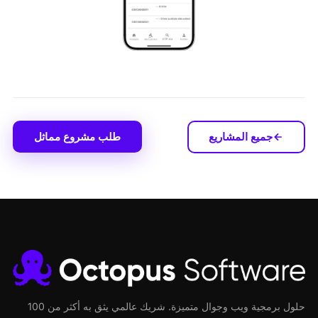
جميع المشاريع
طلب مشروع مماثل
حلول برمجية ويب وجوال متميزة. شريك عالمي يثق به أكثر من 100