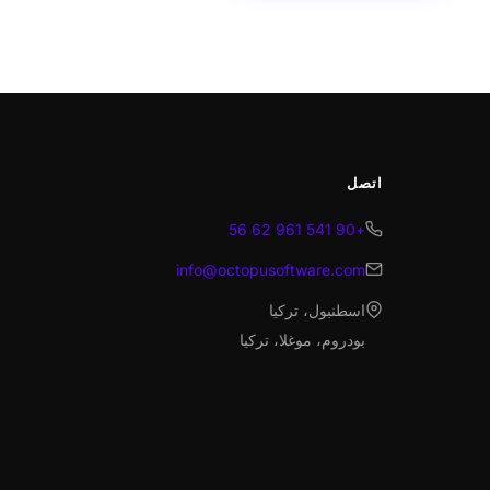
اتصل
+90 541 961 62 56
info@octopusoftware.com
اسطنبول، تركيا
بودروم، موغلا، تركيا