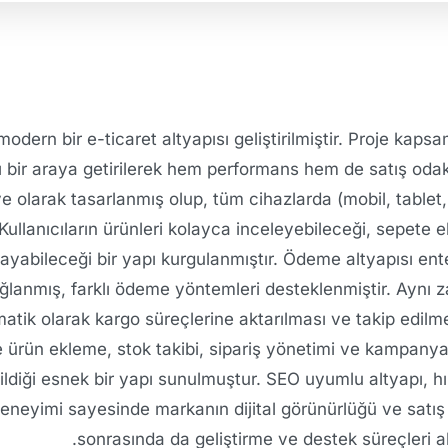
dern bir e-ticaret altyapısı geliştirilmiştir. Proje kaps
ı bir araya getirilerek hem performans hem de satış odakl
olarak tasarlanmış olup, tüm cihazlarda (mobil, tablet,
ullanıcıların ürünleri kolayca inceleyebileceği, sepete e
yabileceği bir yapı kurgulanmıştır. Ödeme altyapısı ente
ğlanmış, farklı ödeme yöntemleri desteklenmiştir. Ayn
matik olarak kargo süreçlerine aktarılması ve takip edilm
e ürün ekleme, stok takibi, sipariş yönetimi ve kampanya
ildiği esnek bir yapı sunulmuştur. SEO uyumlu altyapı, hı
deneyimi sayesinde markanın dijital görünürlüğü ve satış po
sonrasında da geliştirme ve destek süreçleri a