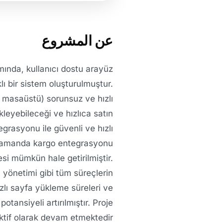
عن المشروع
amında, kullanıcı dostu arayüz
ı bir sistem oluşturulmuştur.
 masaüstü) sorunsuz ve hızlı
kleyebileceği ve hızlıca satın
grasyonu ile güvenli ve hızlı
ı zamanda kargo entegrasyonu
esi mümkün hale getirilmiştir.
 yönetimi gibi tüm süreçlerin
zlı sayfa yükleme süreleri ve
tansiyeli artırılmıştır. Proje
ktif olarak devam etmektedir.