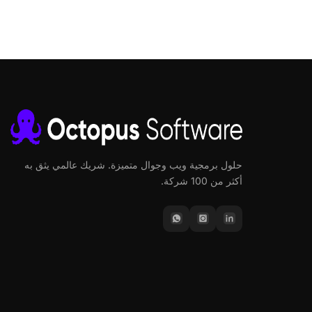
حلول برمجية ويب وجوال متميزة. شريك عالمي يثق به
أكثر من 100 شركة.