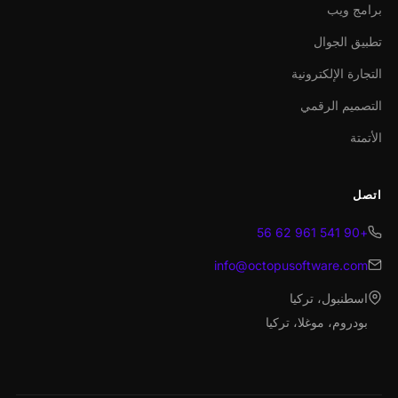
برامج ويب
تطبيق الجوال
التجارة الإلكترونية
التصميم الرقمي
الأتمتة
اتصل
+90 541 961 62 56
info@octopusoftware.com
اسطنبول، تركيا
بودروم، موغلا، تركيا