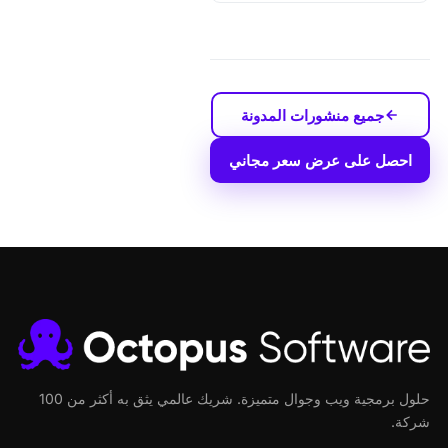
جميع منشورات المدونة
احصل على عرض سعر مجاني
حلول برمجية ويب وجوال متميزة. شريك عالمي يثق به أكثر من 100
شركة.