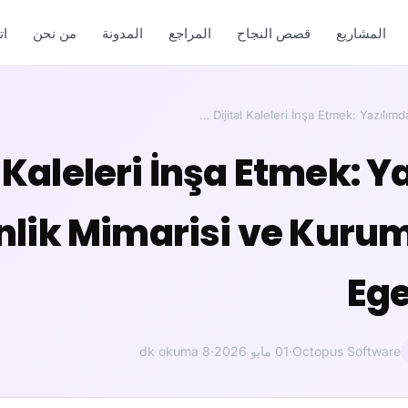
المشاريع
قصص النجاح
المراجع
المدونة
من نحن
ا
Dijital Kaleleri İnşa Etmek: Yazılımd
l Kaleleri İnşa Etmek: 
lik Mimarisi ve Kurum
Eg
Octopus Software
·
01 مايو 2026
·
8 dk okuma