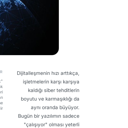
ER
Dijitalleşmenin hızı arttıkça,
"Security by Design": Güvenliği Kodun Kalbine Yerleştirmek
işletmelerin karşı karşıya
ak
kaldığı siber tehditlerin
ri
rı
boyutu ve karmaşıklığı da
me
aynı oranda büyüyor.
ir
Bugün bir yazılımın sadece
"çalışıyor" olması yeterli