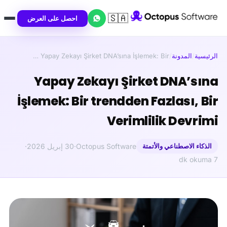
🇸🇦
احصل على العرض
الرئيسية
/
المدونة
/
Yapay Zekayı Şirket DNA’sına İşlemek: Bir …
Yapay Zekayı Şirket DNA’sına
İşlemek: Bir trendden Fazlası, Bir
Verimlilik Devrimi
الذكاء الاصطناعي والأتمتة
Octopus Software
·
30 إبريل 2026
·
7 dk okuma