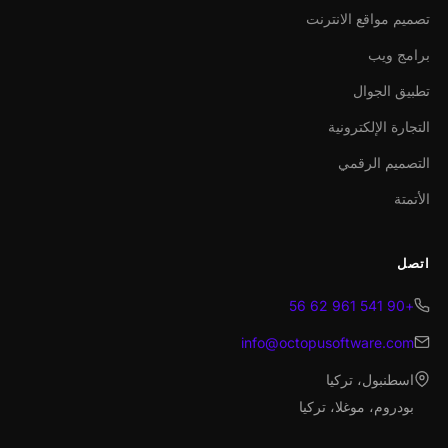
تصميم مواقع الانترنت
برامج ويب
تطبيق الجوال
التجارة الإلكترونية
التصميم الرقمي
الأتمتة
اتصل
+90 541 961 62 56
info@octopusoftware.com
اسطنبول، تركيا
بودروم، موغلا، تركيا