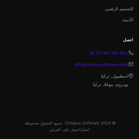
التصميم الرقمي
الأتمتة
اتصل
+90 541 961 62 56
info@octopusoftware.com
اسطنبول، تركيا
بودروم، موغلا، تركيا
© 2024 Octopus Software. جميع الحقوق محفوظة.
اتصل
احصل على العرض