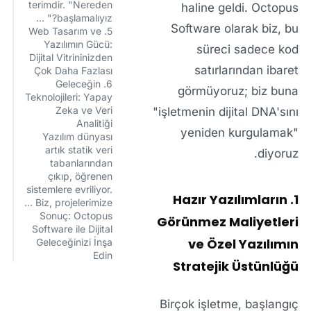
terimdir. "Nereden
haline geldi.
Octopus
başlamalıyız?" …
Software
olarak biz, bu
5. Web Tasarım ve
Yazılımın Gücü:
süreci sadece kod
Dijital Vitrininizden
satırlarından ibaret
Çok Daha Fazlası
6. Geleceğin
görmüyoruz; biz buna
Teknolojileri: Yapay
Zeka ve Veri
"işletmenin dijital DNA'sını
Analitiği
yeniden kurgulamak"
Yazılım dünyası
artık statik veri
diyoruz.
tabanlarından
çıkıp, öğrenen
sistemlere evriliyor.
1. Hazır Yazılımların
Biz, projelerimize …
Sonuç: Octopus
Görünmez Maliyetleri
Software ile Dijital
ve Özel Yazılımın
Geleceğinizi İnşa
Edin
Stratejik Üstünlüğü
Birçok işletme, başlangıç