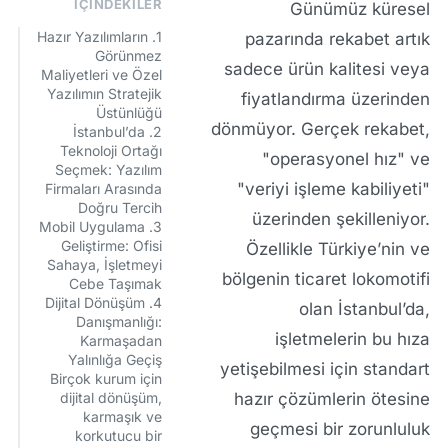
İÇINDEKILER
Günümüz küresel
1. Hazır Yazılımların
pazarında rekabet artık
Görünmez
sadece ürün kalitesi veya
Maliyetleri ve Özel
Yazılımın Stratejik
fiyatlandırma üzerinden
Üstünlüğü
dönmüyor. Gerçek rekabet,
2. İstanbul’da
Teknoloji Ortağı
"operasyonel hız" ve
Seçmek: Yazılım
"veriyi işleme kabiliyeti"
Firmaları Arasında
Doğru Tercih
üzerinden şekilleniyor.
3. Mobil Uygulama
Geliştirme: Ofisi
Özellikle Türkiye’nin ve
Sahaya, İşletmeyi
bölgenin ticaret lokomotifi
Cebe Taşımak
4. Dijital Dönüşüm
olan İstanbul’da,
Danışmanlığı:
işletmelerin bu hıza
Karmaşadan
Yalınlığa Geçiş
yetişebilmesi için standart
Birçok kurum için
dijital dönüşüm,
hazır çözümlerin ötesine
karmaşık ve
geçmesi bir zorunluluk
korkutucu bir