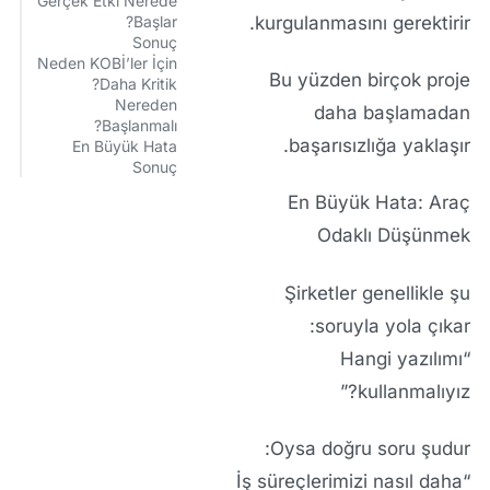
Gerçek Etki Nerede
kurgulanmasını gerektirir.
Başlar?
Sonuç
Neden KOBİ’ler İçin
Bu yüzden birçok proje
Daha Kritik?
Nereden
daha başlamadan
Başlanmalı?
başarısızlığa yaklaşır.
En Büyük Hata
Sonuç
En Büyük Hata: Araç
Odaklı Düşünmek
Şirketler genellikle şu
soruyla yola çıkar:
“Hangi yazılımı
kullanmalıyız?”
Oysa doğru soru şudur:
“İş süreçlerimizi nasıl daha