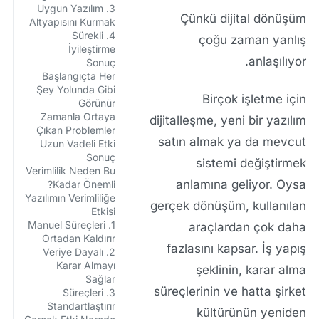
3. Uygun Yazılım
Çünkü dijital dönüşüm
Altyapısını Kurmak
4. Sürekli
çoğu zaman yanlış
İyileştirme
anlaşılıyor.
Sonuç
Başlangıçta Her
Şey Yolunda Gibi
Birçok işletme için
Görünür
Zamanla Ortaya
dijitalleşme, yeni bir yazılım
Çıkan Problemler
satın almak ya da mevcut
Uzun Vadeli Etki
Sonuç
sistemi değiştirmek
Verimlilik Neden Bu
anlamına geliyor. Oysa
Kadar Önemli?
Yazılımın Verimliliğe
gerçek dönüşüm, kullanılan
Etkisi
1. Manuel Süreçleri
araçlardan çok daha
Ortadan Kaldırır
fazlasını kapsar. İş yapış
2. Veriye Dayalı
Karar Almayı
şeklinin, karar alma
Sağlar
süreçlerinin ve hatta şirket
3. Süreçleri
Standartlaştırır
kültürünün yeniden