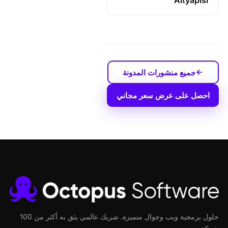
Altyapısı
جميع منشورات المدونة
احصل على عرض سعر مجاني
حلول برمجية ويب وجوال متميزة. شريك عالمي يثق به أكثر من 100