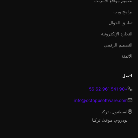
تصميم مواقع الانترنت
برامج ويب
تطبيق الجوال
التجارة الإلكترونية
التصميم الرقمي
الأتمتة
اتصل
+90 541 961 62 56
info@octopusoftware.com
اسطنبول، تركيا
بودروم، موغلا، تركيا