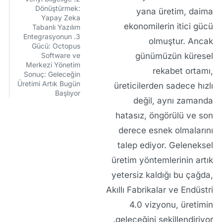
Dönüştürmek:
yana üretim, daima
Yapay Zeka
ekonomilerin itici gücü
Tabanlı Yazılım
3. Entegrasyonun
olmuştur. Ancak
Gücü: Octopus
günümüzün küresel
Software ve
Merkezi Yönetim
rekabet ortamı,
Sonuç: Geleceğin
Üretimi Artık Bugün
üreticilerden sadece hızlı
Başlıyor
değil, aynı zamanda
hatasız, öngörülü ve son
derece esnek
olmalarını
talep ediyor. Geleneksel
üretim yöntemlerinin artık
yetersiz kaldığı bu çağda,
Akıllı Fabrikalar
ve
Endüstri
4.0
vizyonu, üretimin
geleceğini şekillendiriyor.