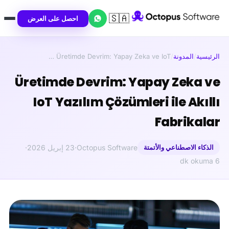
🇸🇦
احصل على العرض
الرئيسية
/
المدونة
/
Üretimde Devrim: Yapay Zeka ve IoT …
Üretimde Devrim: Yapay Zeka ve
IoT Yazılım Çözümleri ile Akıllı
Fabrikalar
الذكاء الاصطناعي والأتمتة
Octopus Software
·
23 إبريل 2026
·
6 dk okuma