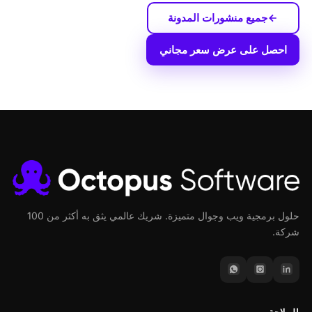
جميع منشورات المدونة
احصل على عرض سعر مجاني
حلول برمجية ويب وجوال متميزة. شريك عالمي يثق به أكثر من 100
شركة.