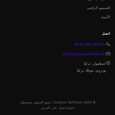
التصميم الرقمي
الأتمتة
اتصل
+90 541 961 62 56
info@octopusoftware.com
اسطنبول، تركيا
بودروم، موغلا، تركيا
© 2024 Octopus Software. جميع الحقوق محفوظة.
اتصل
احصل على العرض