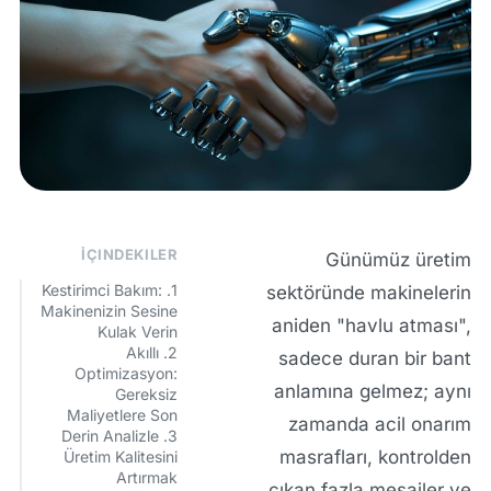
İÇINDEKILER
Günümüz üretim
1. Kestirimci Bakım:
sektöründe makinelerin
Makinenizin Sesine
aniden
"havlu atması"
,
Kulak Verin
2. Akıllı
sadece duran bir bant
Optimizasyon:
anlamına gelmez; aynı
Gereksiz
Maliyetlere Son
zamanda acil onarım
3. Derin Analizle
masrafları, kontrolden
Üretim Kalitesini
Artırmak
çıkan fazla mesailer ve