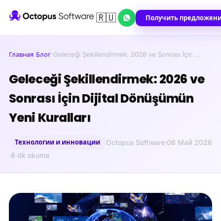
🇷🇺
Получить предложен
Главная
/
Блог
/
Geleceği Şekillendirmek: 2026 ve Sonrası İçin …
Geleceği Şekillendirmek: 2026 ve
Sonrası İçin Dijital Dönüşümün
Yeni Kuralları
Технологии и инновации
Octopus Software
·
06 Май 2026
·
8 dk okuma