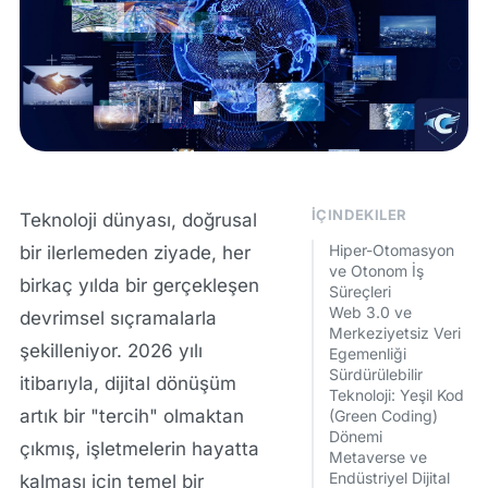
İÇINDEKILER
Teknoloji dünyası, doğrusal
Hiper-Otomasyon
bir ilerlemeden ziyade, her
ve Otonom İş
birkaç yılda bir gerçekleşen
Süreçleri
Web 3.0 ve
devrimsel sıçramalarla
Merkeziyetsiz Veri
şekilleniyor. 2026 yılı
Egemenliği
Sürdürülebilir
itibarıyla, dijital dönüşüm
Teknoloji: Yeşil Kod
artık bir "tercih" olmaktan
(Green Coding)
Dönemi
çıkmış, işletmelerin hayatta
Metaverse ve
Endüstriyel Dijital
kalması için temel bir