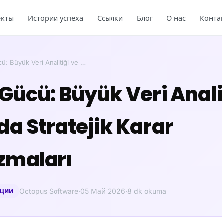
екты
Истории успеха
Ссылки
Блог
О нас
Конта
ü: Büyük Veri Analitiği ve …
Gücü: Büyük Veri Anali
da Stratejik Karar
zmaları
ации
Octopus Software
·
05 Май 2026
·
8 dk okuma