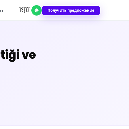
🇷🇺
Получить предложение
кт
tiği ve