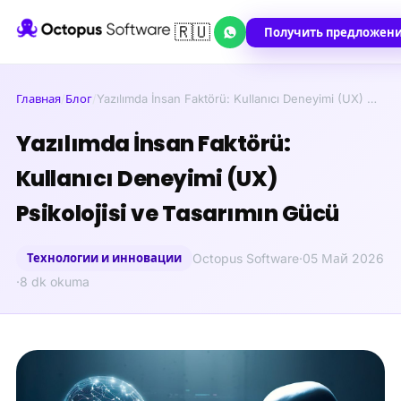
🇷🇺
Получить предложен
Главная
/
Блог
/
Yazılımda İnsan Faktörü: Kullanıcı Deneyimi (UX) …
Yazılımda İnsan Faktörü:
Kullanıcı Deneyimi (UX)
Psikolojisi ve Tasarımın Gücü
Технологии и инновации
Octopus Software
·
05 Май 2026
·
8 dk okuma