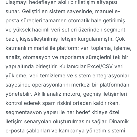
ulaşmayı hedefleyen akıllı bir iletişim altyapısı
sunar. Geliştirilen sistem sayesinde, manuel e-
posta süreçleri tamamen otomatik hale getirilmiş
ve yüksek hacimli veri setleri üzerinden segment
bazlı, kişiselleştirilmiş iletişim kurgulanmıştır. Çok
katmanlı mimarisi ile platform; veri toplama, işleme,
analiz, otomasyon ve raporlama süreçlerini tek bir
yapı altında birleştirir. Kullanıcılar Excel/CSV veri
yükleme, veri temizleme ve sistem entegrasyonları
sayesinde operasyonlarını merkezi bir platformdan
yönetebilir. Akıllı analiz motoru, geçmiş iletişimleri
kontrol ederek spam riskini ortadan kaldırırken,
segmentasyon yapısı ile her hedef kitleye özel
iletişim senaryoları oluşturulmasını sağlar. Dinamik
e-posta şablonları ve kampanya yönetim sistemi