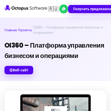
🇷🇺
Получить предложен
OI360 – Платформа управления бизнесом и
Главная
/
Проекты
/
операциями
OI360 – Платформа управления
бизнесом и операциями
Веб-сайт